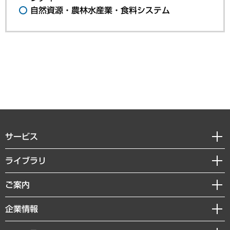
自然資源・農林水産業・食料システム
サービス
経営戦略
ライブラリ
組織・人事戦略
経済調査
ご案内
デジタルイノベーション
レポート
国際（グローバルビジネス・開発支援・国際戦略・グローバルヘルス）
セミナー・イベント情報
企業情報
コラム
サステナビリティ（環境・資源・エネルギー・ESG・人権）
MUFGビジネスセミナー
調査・研究報告書
私たちの想い