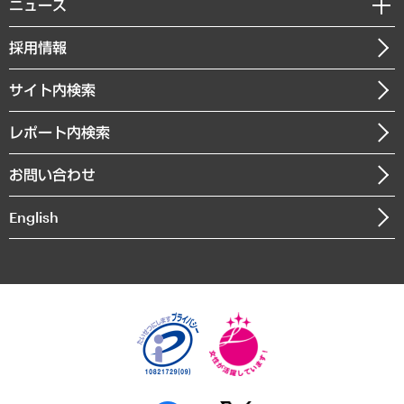
共生・ダイバーシティ
ニュース
受託案件情報
クローズアップ
社長メッセージ
GRC（ガバナンス・リスク・コンプライアンス）・防災（政策）
その他お申し込み
ニュースリリース
経営用語集
採用情報
会社概要
経済・産業・雇用・労働
調査協力のお願い
お知らせ
受託・受注実績（官公庁関連）
企業理念
医療・介護・福祉・教育・子ども
サイト内検索
メディア掲載・出演
役員一覧
自治体経営・官民協働
寄稿記事
沿革
レポート内検索
まちづくり・観光・交通・スポーツ・スマートシティ
書籍
組織図・本部部室紹介
自然資源・農林水産業・食料システム
お問い合わせ
インドネシア現地法人
決算公告
English
業績ハイライト
アクセスマップ
個人情報保護方針
環境方針
サステナビリティ
特定商取引法に基づく表示
SNSアカウントコミュニティガイドライン