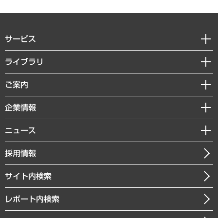
サービス
経営戦略
ライブラリ
組織・人事戦略
経済調査
ご案内
デジタルイノベーション
レポート
国際（グローバルビジネス・開発支援・国際戦略・グローバルヘルス）
セミナー・イベント情報
企業情報
コラム
サステナビリティ（環境・資源・エネルギー・ESG・人権）
MUFGビジネスセミナー
調査・研究報告書
私たちの想い
共生・ダイバーシティ
ニュース
受託案件情報
クローズアップ
社長メッセージ
GRC（ガバナンス・リスク・コンプライアンス）・防災（政策）
その他お申し込み
ニュースリリース
経営用語集
採用情報
会社概要
経済・産業・雇用・労働
調査協力のお願い
お知らせ
受託・受注実績（官公庁関連）
企業理念
医療・介護・福祉・教育・子ども
サイト内検索
メディア掲載・出演
役員一覧
自治体経営・官民協働
寄稿記事
沿革
レポート内検索
まちづくり・観光・交通・スポーツ・スマートシティ
書籍
組織図・本部部室紹介
自然資源・農林水産業・食料システム