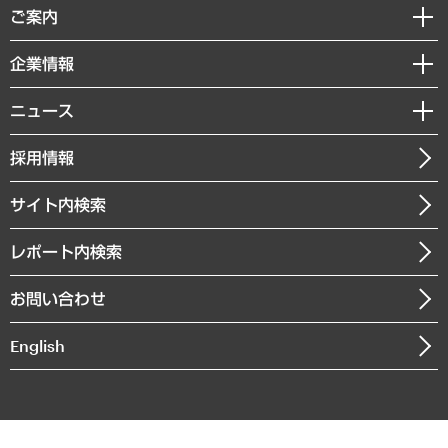
経済調査
ご案内
デジタルイノベーション
レポート
国際（グローバルビジネス・開発支援・国際戦略・グローバルヘルス）
セミナー・イベント情報
企業情報
コラム
サステナビリティ（環境・資源・エネルギー・ESG・人権）
MUFGビジネスセミナー
調査・研究報告書
私たちの想い
共生・ダイバーシティ
ニュース
受託案件情報
クローズアップ
社長メッセージ
GRC（ガバナンス・リスク・コンプライアンス）・防災（政策）
その他お申し込み
ニュースリリース
経営用語集
採用情報
会社概要
経済・産業・雇用・労働
調査協力のお願い
お知らせ
受託・受注実績（官公庁関連）
企業理念
医療・介護・福祉・教育・子ども
サイト内検索
メディア掲載・出演
役員一覧
自治体経営・官民協働
寄稿記事
沿革
レポート内検索
まちづくり・観光・交通・スポーツ・スマートシティ
書籍
組織図・本部部室紹介
自然資源・農林水産業・食料システム
お問い合わせ
インドネシア現地法人
決算公告
English
業績ハイライト
アクセスマップ
個人情報保護方針
環境方針