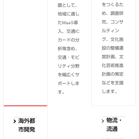
光」をテー
をつくるた
礎として、
マに、地域
め、調査研
地域に適し
を豊かに、
究、コンサ
たMaaS導
人を笑顔に
ルティン
入、交通IC
していくお
グ、文化施
カードの分
手伝いをし
設の整備運
析等含め、
ています。
営計画、文
交通・モビ
化芸術推進
リティ分野
計画の策定
を幅広くサ
などを支援
ポートしま
します。
す。
スポー
物流・
海外都
ツ
流通
市開発