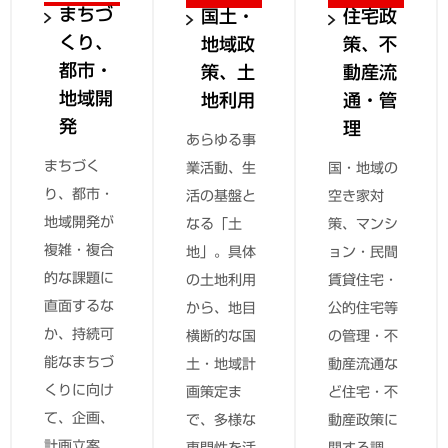
まちづ
国土・
住宅政
くり、
地域政
策、不
都市・
策、土
動産流
地域開
地利用
通・管
発
理
あらゆる事
まちづく
業活動、生
国・地域の
り、都市・
活の基盤と
空き家対
地域開発が
なる「土
策、マンシ
複雑・複合
地」。具体
ョン・民間
的な課題に
の土地利用
賃貸住宅・
直面するな
から、地目
公的住宅等
か、持続可
横断的な国
の管理・不
能なまちづ
土・地域計
動産流通な
くりに向け
画策定ま
ど住宅・不
て、企画、
で、多様な
動産政策に
計画立案、
専門性を活
関する調