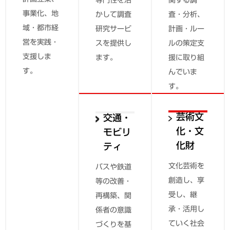
事業化、地
かして調査
査・分析、
域・都市経
研究サービ
計画・ルー
営を実践・
スを提供し
ルの策定支
支援しま
ます。
援に取り組
す。
んでいま
す。
観光
芸術文
交通・
化・文
モビリ
地域にさま
化財
ティ
ざまな観点
から寄与
文化芸術を
バスや鉄道
し、幅広く
創造し、享
等の改善・
幸せを伝え
受し、継
再構築、関
るシステム
承・活用し
係者の意識
である「観
ていく社会
づくりを基