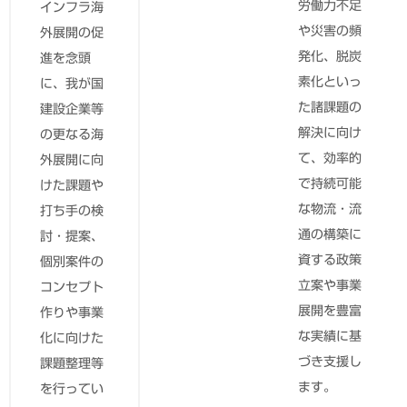
スポーツを
労働力不足
インフラ海
通じた活力
や災害の頻
外展開の促
と魅力のあ
発化、脱炭
進を念頭
るひと・社
素化といっ
に、我が国
会づくりに
た諸課題の
建設企業等
向けて、ス
解決に向け
の更なる海
ポーツに関
て、効率的
外展開に向
する調査・
で持続可能
けた課題や
計画策定、
な物流・流
打ち手の検
スポーツ施
通の構築に
討・提案、
設整備・運
資する政策
個別案件の
営に関する
立案や事業
コンセプト
コンサルテ
展開を豊富
作りや事業
ィングなど
な実績に基
化に向けた
の支援を行
づき支援し
課題整理等
います。
ます。
を行ってい