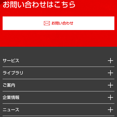
お問い合わせはこちら
お問い合わせ
サービス
経営戦略
ライブラリ
組織・人事戦略
経済調査
ご案内
デジタルイノベーション
レポート
国際（グローバルビジネス・開発支援・国際戦略・グローバルヘルス）
セミナー・イベント情報
企業情報
コラム
サステナビリティ（環境・資源・エネルギー・ESG・人権）
MUFGビジネスセミナー
調査・研究報告書
私たちの想い
共生・ダイバーシティ
ニュース
受託案件情報
クローズアップ
社長メッセージ
GRC（ガバナンス・リスク・コンプライアンス）・防災（政策）