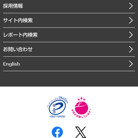
その他お申し込み
ニュースリリース
経営用語集
採用情報
会社概要
経済・産業・雇用・労働
調査協力のお願い
お知らせ
受託・受注実績（官公庁関連）
企業理念
医療・介護・福祉・教育・子ども
サイト内検索
メディア掲載・出演
役員一覧
自治体経営・官民協働
寄稿記事
沿革
レポート内検索
まちづくり・観光・交通・スポーツ・スマートシティ
書籍
組織図・本部部室紹介
自然資源・農林水産業・食料システム
お問い合わせ
インドネシア現地法人
決算公告
English
業績ハイライト
アクセスマップ
個人情報保護方針
環境方針
サステナビリティ
特定商取引法に基づく表示
SNSアカウントコミュニティガイドライン
反社会的勢力に対する基本方針