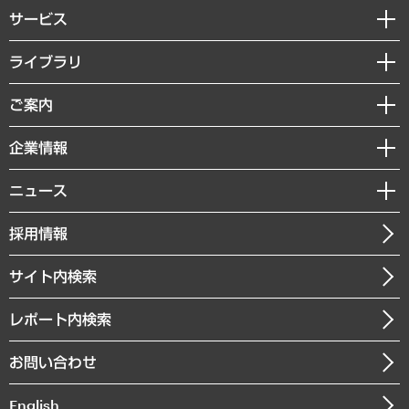
サービス
経営戦略
ライブラリ
組織・人事戦略
経済調査
ご案内
デジタルイノベーション
レポート
国際（グローバルビジネス・開発支援・国際戦略・グローバルヘルス）
セミナー・イベント情報
企業情報
コラム
サステナビリティ（環境・資源・エネルギー・ESG・人権）
MUFGビジネスセミナー
調査・研究報告書
私たちの想い
共生・ダイバーシティ
ニュース
受託案件情報
クローズアップ
社長メッセージ
GRC（ガバナンス・リスク・コンプライアンス）・防災（政策）
その他お申し込み
ニュースリリース
経営用語集
採用情報
会社概要
経済・産業・雇用・労働
調査協力のお願い
お知らせ
受託・受注実績（官公庁関連）
企業理念
医療・介護・福祉・教育・子ども
サイト内検索
メディア掲載・出演
役員一覧
自治体経営・官民協働
寄稿記事
沿革
レポート内検索
まちづくり・観光・交通・スポーツ・スマートシティ
書籍
組織図・本部部室紹介
自然資源・農林水産業・食料システム
お問い合わせ
インドネシア現地法人
決算公告
English