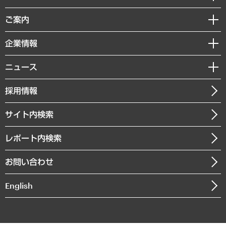
組織・人事戦略
経済調査
ご案内
デジタルイノベーション
レポート
国際（グローバルビジネス・開発支援・国際戦略・グローバルヘルス）
セミナー・イベント情報
企業情報
コラム
サステナビリティ（環境・資源・エネルギー・ESG・人権）
MUFGビジネスセミナー
調査・研究報告書
私たちの想い
共生・ダイバーシティ
ニュース
受託案件情報
クローズアップ
社長メッセージ
GRC（ガバナンス・リスク・コンプライアンス）・防災（政策）
その他お申し込み
ニュースリリース
経営用語集
採用情報
会社概要
経済・産業・雇用・労働
調査協力のお願い
お知らせ
受託・受注実績（官公庁関連）
企業理念
医療・介護・福祉・教育・子ども
サイト内検索
メディア掲載・出演
役員一覧
自治体経営・官民協働
寄稿記事
沿革
レポート内検索
まちづくり・観光・交通・スポーツ・スマートシティ
書籍
組織図・本部部室紹介
自然資源・農林水産業・食料システム
お問い合わせ
インドネシア現地法人
決算公告
English
業績ハイライト
アクセスマップ
個人情報保護方針