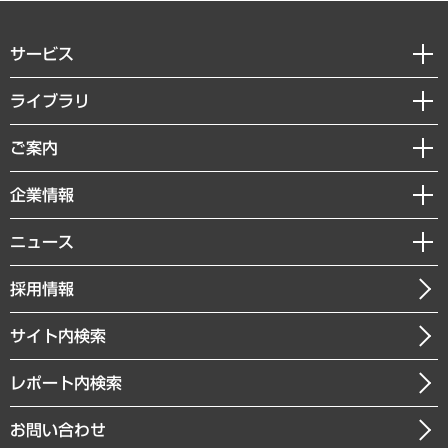
サービス
経営戦略
ライブラリ
組織・人事戦略
経済調査
ご案内
デジタルイノベーション
レポート
国際（グローバルビジネス・開発支援・国際戦略・グローバルヘルス）
セミナー・イベント情報
企業情報
コラム
サステナビリティ（環境・資源・エネルギー・ESG・人権）
MUFGビジネスセミナー
調査・研究報告書
私たちの想い
共生・ダイバーシティ
ニュース
受託案件情報
クローズアップ
社長メッセージ
GRC（ガバナンス・リスク・コンプライアンス）・防災（政策）
その他お申し込み
ニュースリリース
経営用語集
採用情報
会社概要
経済・産業・雇用・労働
調査協力のお願い
お知らせ
受託・受注実績（官公庁関連）
企業理念
医療・介護・福祉・教育・子ども
サイト内検索
メディア掲載・出演
役員一覧
自治体経営・官民協働
寄稿記事
沿革
レポート内検索
まちづくり・観光・交通・スポーツ・スマートシティ
書籍
組織図・本部部室紹介
自然資源・農林水産業・食料システム
お問い合わせ
インドネシア現地法人