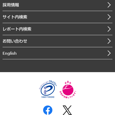
その他お申し込み
ニュースリリース
経営用語集
採用情報
会社概要
経済・産業・雇用・労働
調査協力のお願い
お知らせ
受託・受注実績（官公庁関連）
企業理念
医療・介護・福祉・教育・子ども
サイト内検索
メディア掲載・出演
役員一覧
自治体経営・官民協働
寄稿記事
沿革
レポート内検索
まちづくり・観光・交通・スポーツ・スマートシティ
書籍
組織図・本部部室紹介
自然資源・農林水産業・食料システム
お問い合わせ
インドネシア現地法人
決算公告
English
業績ハイライト
アクセスマップ
個人情報保護方針
環境方針
サステナビリティ
特定商取引法に基づく表示
SNSアカウントコミュニティガイドライン
反社会的勢力に対する基本方針