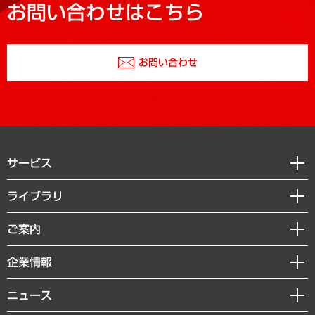
お問い合わせはこちら
お問い合わせ
サービス
経営戦略
ライブラリ
組織・人事戦略
経済調査
ご案内
デジタルイノベーション
レポート
国際（グローバルビジネス・開発支援・国際戦略・グローバルヘルス）
セミナー・イベント情報
企業情報
コラム
サステナビリティ（環境・資源・エネルギー・ESG・人権）
MUFGビジネスセミナー
調査・研究報告書
私たちの想い
共生・ダイバーシティ
ニュース
受託案件情報
クローズアップ
社長メッセージ
GRC（ガバナンス・リスク・コンプライアンス）・防災（政策）