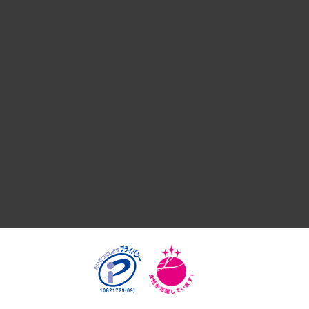
デジタルイノベーション
国際（グローバルビジネス・開発支援・国際戦略・グローバル
サステナビリティ（環境・資源・エネルギー・ESG・人権）
共生・ダイバーシティ
GRC（ガバナンス・リスク・コンプライアンス）・防災（政策
経済・産業・雇用・労働
医療・介護・福祉・教育・子ども
自治体経営・官民協働
まちづくり・観光・交通・スポーツ・スマートシティ
自然資源・農林水産業・食料システム