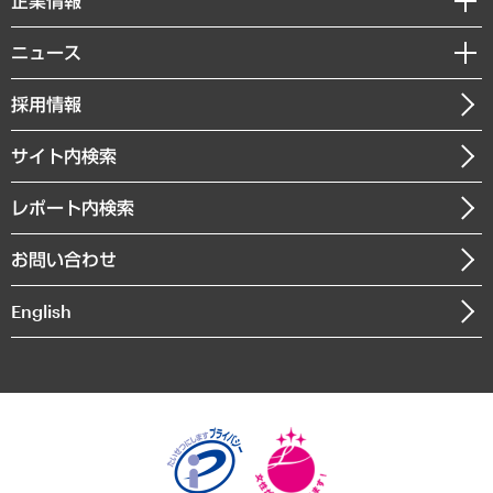
企業情報
コラム
サステナビリティ（環境・資源・エネルギー・ESG・人権）
MUFGビジネスセミナー
調査・研究報告書
私たちの想い
共生・ダイバーシティ
ニュース
受託案件情報
クローズアップ
社長メッセージ
GRC（ガバナンス・リスク・コンプライアンス）・防災（政策）
その他お申し込み
ニュースリリース
経営用語集
採用情報
会社概要
経済・産業・雇用・労働
調査協力のお願い
お知らせ
受託・受注実績（官公庁関連）
企業理念
医療・介護・福祉・教育・子ども
サイト内検索
メディア掲載・出演
役員一覧
自治体経営・官民協働
寄稿記事
沿革
レポート内検索
まちづくり・観光・交通・スポーツ・スマートシティ
書籍
組織図・本部部室紹介
自然資源・農林水産業・食料システム
お問い合わせ
インドネシア現地法人
決算公告
English
業績ハイライト
アクセスマップ
個人情報保護方針
環境方針
サステナビリティ
特定商取引法に基づく表示