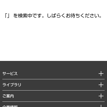
「」 を検索中です。しばらくお待ちください。
サービス
経営戦略
ライブラリ
組織・人事戦略
経済調査
ご案内
デジタルイノベーション
レポート
国際（グローバルビジネス・開発支援・国際戦略・グローバルヘルス）
セミナー・イベント情報