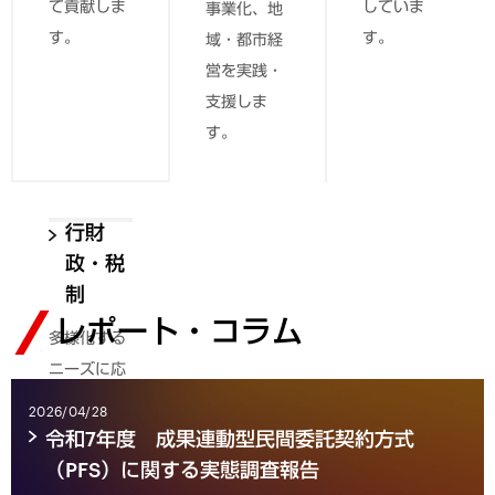
て貢献しま
していま
事業化、地
す。
す。
域・都市経
営を実践・
支援しま
す。
行財
政・税
制
レポート・コラム
多様化する
ニーズに応
えるための
2026/04/28
行財政・税
令和7年度 成果連動型民間委託契約方式
制上の取り
（PFS）に関する実態調査報告
組みの効果