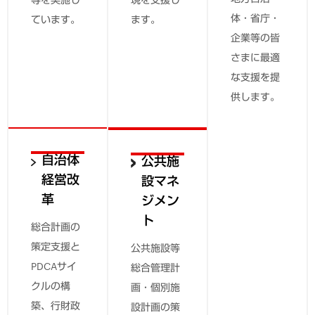
体・省庁・
ています。
ます。
企業等の皆
さまに最適
な支援を提
供します。
自治体
地域産
公共施
経営改
業振興
設マネ
革
ジメン
地域経済を
ト
総合計画の
支える産業
策定支援と
の持続的発
公共施設等
PDCAサイ
展や、中小
総合管理計
クルの構
企業の活力
画・個別施
築、行財政
維持・成長
設計画の策