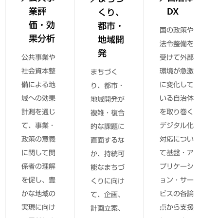
業評
DX
くり、
価・効
都市・
国の政策や
果分析
地域開
法令整備を
発
公共事業や
受けて外部
社会資本整
環境が急激
まちづく
備による地
に変化して
り、都市・
域への効果
いる自治体
地域開発が
計測を通じ
を取り巻く
複雑・複合
て、事業・
デジタル化
的な課題に
政策の意義
対応につい
直面するな
に関して関
て基盤・ア
か、持続可
係者の理解
プリケーシ
能なまちづ
を促し、豊
ョン・サー
くりに向け
かな地域の
ビスの各論
て、企画、
実現に向け
点から支援
計画立案、