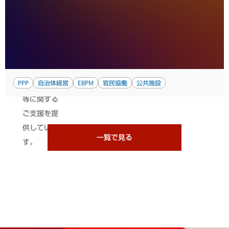
についての
定量的・定
性的分析
や、諸外国
の先進事例
PPP
自治体経営
EBPM
官民協働
公共施設
の調査分析
等に関する
ご支援を提
供していま
一覧で見る
す。