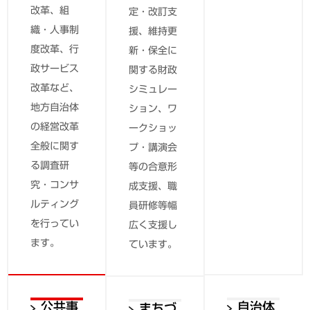
改革、組
に向け、調
定・改訂支
織・人事制
査や計画・
援、維持更
度改革、行
戦略の策
新・保全に
政サービス
定、社会実
関する財政
改革など、
装、評価分
シミュレー
地方自治体
析等、施策
ション、ワ
の経営改革
のPDCAサ
ークショッ
全般に関す
イクルの円
プ・講演会
る調査研
滑な運用を
等の合意形
究・コンサ
ご支援しま
成支援、職
ルティング
す。
員研修等幅
を行ってい
広く支援し
ます。
ています。
公共事
自治体
まちづ