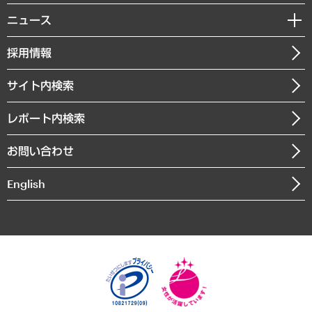
MUFGビジネスセミナー
調査・研究報告書
私たちの想い
共生・ダイバーシティ
ニュース
受託案件情報
クローズアップ
社長メッセージ
GRC（ガバナンス・リスク・コンプライアンス）・防災（政策）
その他お申し込み
ニュースリリース
経営用語集
採用情報
会社概要
経済・産業・雇用・労働
調査協力のお願い
お知らせ
受託・受注実績（官公庁関連）
企業理念
医療・介護・福祉・教育・子ども
サイト内検索
メディア掲載・出演
役員一覧
自治体経営・官民協働
寄稿記事
沿革
レポート内検索
まちづくり・観光・交通・スポーツ・スマートシティ
書籍
組織図・本部部室紹介
自然資源・農林水産業・食料システム
お問い合わせ
インドネシア現地法人
決算公告
English
業績ハイライト
アクセスマップ
個人情報保護方針
環境方針
サステナビリティ
特定商取引法に基づく表示