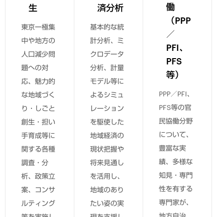
働
生
済分析
（PPP
東京一極集
基本的な統
／
中や地方の
計分析、ミ
PFI、
人口減少問
クロデータ
PFS
題への対
分析、計量
等）
応、魅力的
モデル等に
PPP／PFI、
な地域づく
よるシミュ
PFS等の官
り・しごと
レーション
民協働分野
創生・担い
を駆使した
について、
手育成等に
地域経済の
豊富な実
関する各種
現状把握や
績、多様な
調査・分
将来見通し
知見・専門
析、政策立
を活用し、
性を有する
案、コンサ
地域のあり
専門家が、
ルティング
たい姿の実
地方自治
等を実施し
現を支援し