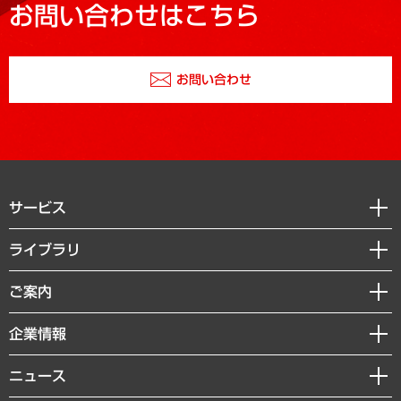
お問い合わせはこちら
お問い合わせ
サービス
経営戦略
ライブラリ
組織・人事戦略
経済調査
ご案内
デジタルイノベーション
レポート
国際（グローバルビジネス・開発支援・国際戦略・グローバルヘルス）
セミナー・イベント情報
企業情報
コラム
サステナビリティ（環境・資源・エネルギー・ESG・人権）
MUFGビジネスセミナー
調査・研究報告書
私たちの想い
共生・ダイバーシティ
ニュース
受託案件情報
クローズアップ
社長メッセージ
GRC（ガバナンス・リスク・コンプライアンス）・防災（政策）