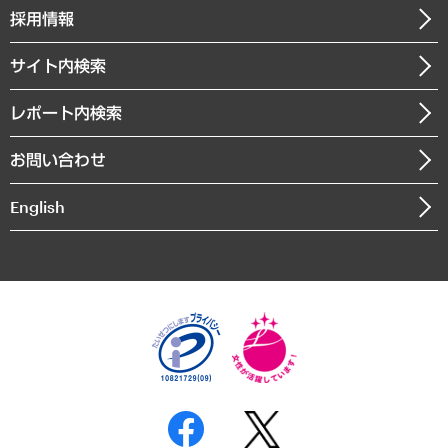
その他お申し込み
ニュースリリース
経営用語集
採用情報
会社概要
経済・産業・雇用・労働
調査協力のお願い
お知らせ
受託・受注実績（官公庁関連）
企業理念
医療・介護・福祉・教育・子ども
サイト内検索
メディア掲載・出演
役員一覧
自治体経営・官民協働
寄稿記事
沿革
レポート内検索
まちづくり・観光・交通・スポーツ・スマートシティ
書籍
組織図・本部部室紹介
自然資源・農林水産業・食料システム
お問い合わせ
インドネシア現地法人
決算公告
English
業績ハイライト
アクセスマップ
個人情報保護方針
環境方針
サステナビリティ
特定商取引法に基づく表示
SNSアカウントコミュニティガイドライン
反社会的勢力に対する基本方針