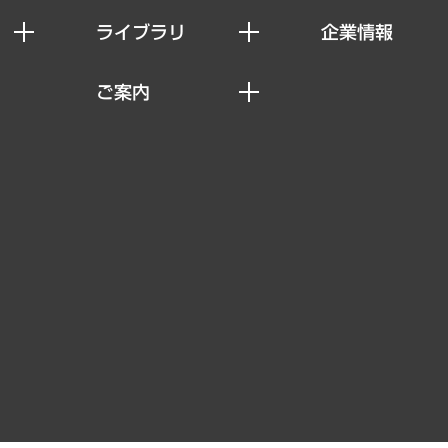
ライブラリ
企業情報
経済調査
私たちの想い
ご案内
レポート
社長メッセージ
セミナー・イベント情報
コラム
会社概要
MUFGビジネスセミナー
ヘルス）
調査・研究報告書
企業理念
受託案件情報
クローズアップ
役員一覧
その他お申し込み
経営用語集
沿革
調査協力のお願い
）
受託・受注実績（官公庁関連）
組織図・本部部室紹介
メディア掲載・出演
インドネシア現地法人
寄稿記事
決算公告
書籍
業績ハイライト
アクセスマップ
個人情報保護方針