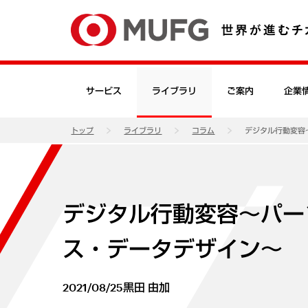
サービス
ライブラリ
ご案内
企業
トップ
ライブラリ
コラム
デジタル行動変容
デジタル行動変容～パー
ス・データデザイン～
2021/08/25
黒田 由加