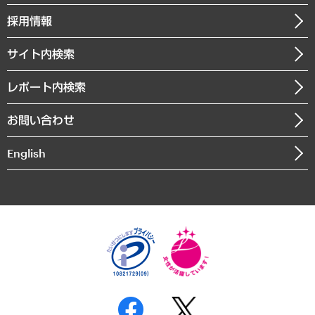
社長メッセージ
GRC（ガバナンス・リスク・コンプライアンス）・防災（政策）
その他お申し込み
ニュースリリース
経営用語集
採用情報
会社概要
経済・産業・雇用・労働
調査協力のお願い
お知らせ
受託・受注実績（官公庁関連）
企業理念
医療・介護・福祉・教育・子ども
サイト内検索
メディア掲載・出演
役員一覧
自治体経営・官民協働
寄稿記事
沿革
レポート内検索
まちづくり・観光・交通・スポーツ・スマートシティ
書籍
組織図・本部部室紹介
自然資源・農林水産業・食料システム
お問い合わせ
インドネシア現地法人
決算公告
English
業績ハイライト
アクセスマップ
個人情報保護方針
環境方針
サステナビリティ
特定商取引法に基づく表示
SNSアカウントコミュニティガイドライン
反社会的勢力に対する基本方針