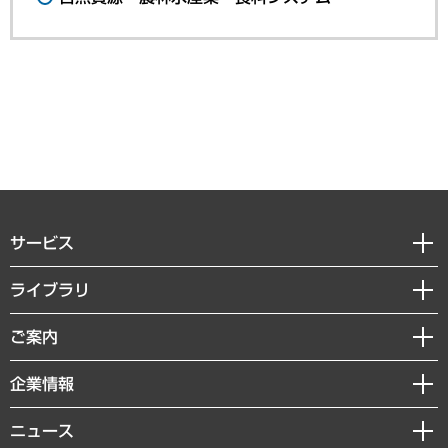
サービス
経営戦略
ライブラリ
組織・人事戦略
経済調査
ご案内
デジタルイノベーション
レポート
国際（グローバルビジネス・開発支援・国際戦略・グローバルヘルス）
セミナー・イベント情報
企業情報
コラム
サステナビリティ（環境・資源・エネルギー・ESG・人権）
MUFGビジネスセミナー
調査・研究報告書
私たちの想い
共生・ダイバーシティ
ニュース
受託案件情報
クローズアップ