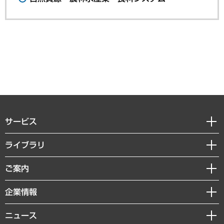
サービス
経営戦略
ライブラリ
組織・人事戦略
経済調査
ご案内
デジタルイノベーション
レポート
国際（グローバルビジネス・開発支援・国際戦略・グローバルヘルス）
セミナー・イベント情報
企業情報
コラム
サステナビリティ（環境・資源・エネルギー・ESG・人権）
MUFGビジネスセミナー
調査・研究報告書
私たちの想い
共生・ダイバーシティ
ニュース
受託案件情報
クローズアップ