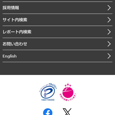
社長メッセージ
GRC（ガバナンス・リスク・コンプライアンス）・防災（政策）
その他お申し込み
ニュースリリース
経営用語集
採用情報
会社概要
経済・産業・雇用・労働
調査協力のお願い
お知らせ
受託・受注実績（官公庁関連）
企業理念
医療・介護・福祉・教育・子ども
サイト内検索
メディア掲載・出演
役員一覧
自治体経営・官民協働
寄稿記事
沿革
レポート内検索
まちづくり・観光・交通・スポーツ・スマートシティ
書籍
組織図・本部部室紹介
自然資源・農林水産業・食料システム
お問い合わせ
インドネシア現地法人
決算公告
English
業績ハイライト
アクセスマップ
個人情報保護方針
環境方針
サステナビリティ
特定商取引法に基づく表示
SNSアカウントコミュニティガイドライン
反社会的勢力に対する基本方針