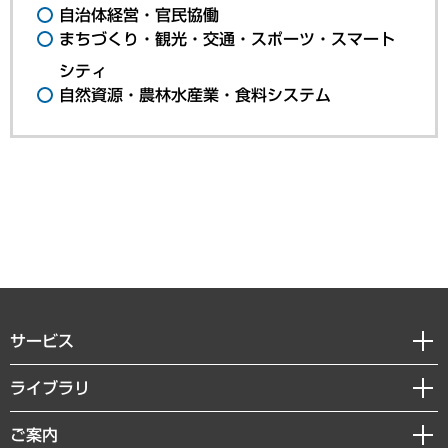
自治体経営・官民協働
まちづくり・観光・交通・スポーツ・スマート
シティ
自然資源・農林水産業・食料システム
サービス
経営戦略
ライブラリ
組織・人事戦略
経済調査
ご案内
デジタルイノベーション