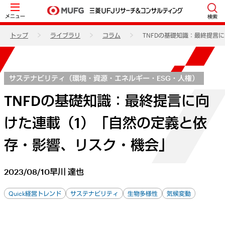
メニュー
検索
トップ
ライブラリ
コラム
TNFDの基礎知識：最終提言
サステナビリティ（環境・資源・エネルギー・ESG・人権）
TNFDの基礎知識：最終提言に向
けた連載（1）「自然の定義と依
存・影響、リスク・機会」
2023/08/10
早川 達也
Quick経営トレンド
サステナビリティ
生物多様性
気候変動