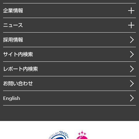
レポート
国際（グローバルビジネス・開発支援・国際戦略・グローバルヘルス）
セミナー・イベント情報
企業情報
コラム
サステナビリティ（環境・資源・エネルギー・ESG・人権）
MUFGビジネスセミナー
調査・研究報告書
私たちの想い
共生・ダイバーシティ
ニュース
受託案件情報
クローズアップ
社長メッセージ
GRC（ガバナンス・リスク・コンプライアンス）・防災（政策）
その他お申し込み
ニュースリリース
経営用語集
採用情報
会社概要
経済・産業・雇用・労働
調査協力のお願い
お知らせ
受託・受注実績（官公庁関連）
企業理念
医療・介護・福祉・教育・子ども
サイト内検索
メディア掲載・出演
役員一覧
自治体経営・官民協働
寄稿記事
沿革
レポート内検索
まちづくり・観光・交通・スポーツ・スマートシティ
書籍
組織図・本部部室紹介
自然資源・農林水産業・食料システム
お問い合わせ
インドネシア現地法人
決算公告
English
業績ハイライト
アクセスマップ
個人情報保護方針
環境方針
サステナビリティ