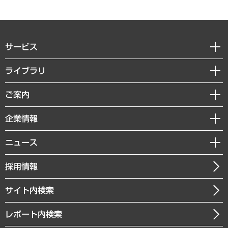
サービス
経営戦略
ライブラリ
組織・人事戦略
経済調査
ご案内
デジタルイノベーション
レポート
国際（グローバルビジネス・開発支援・国際戦略・グローバルヘルス）
セミナー・イベント情報
企業情報
コラム
サステナビリティ（環境・資源・エネルギー・ESG・人権）
MUFGビジネスセミナー
調査・研究報告書
私たちの想い
共生・ダイバーシティ
ニュース
受託案件情報
クローズアップ
社長メッセージ
GRC（ガバナンス・リスク・コンプライアンス）・防災（政策）
その他お申し込み
ニュースリリース
経営用語集
採用情報
会社概要
経済・産業・雇用・労働
調査協力のお願い
お知らせ
受託・受注実績（官公庁関連）
企業理念
医療・介護・福祉・教育・子ども
サイト内検索
メディア掲載・出演
役員一覧
自治体経営・官民協働
寄稿記事
沿革
レポート内検索
まちづくり・観光・交通・スポーツ・スマートシティ
書籍
組織図・本部部室紹介
自然資源・農林水産業・食料システム