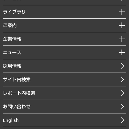
経営戦略
ライブラリ
組織・人事戦略
経済調査
ご案内
デジタルイノベーション
レポート
国際（グローバルビジネス・開発支援・国際戦略・グローバルヘルス）
セミナー・イベント情報
企業情報
コラム
サステナビリティ（環境・資源・エネルギー・ESG・人権）
MUFGビジネスセミナー
調査・研究報告書
私たちの想い
共生・ダイバーシティ
ニュース
受託案件情報
クローズアップ
社長メッセージ
GRC（ガバナンス・リスク・コンプライアンス）・防災（政策）
その他お申し込み
ニュースリリース
経営用語集
採用情報
会社概要
経済・産業・雇用・労働
調査協力のお願い
お知らせ
受託・受注実績（官公庁関連）
企業理念
医療・介護・福祉・教育・子ども
サイト内検索
メディア掲載・出演
役員一覧
自治体経営・官民協働
寄稿記事
沿革
レポート内検索
まちづくり・観光・交通・スポーツ・スマートシティ
書籍
組織図・本部部室紹介
自然資源・農林水産業・食料システム
お問い合わせ
インドネシア現地法人
決算公告
English
業績ハイライト