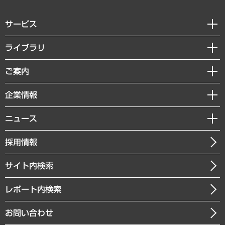
サービス
経営戦略
ライブラリ
組織・人事戦略
経済調査
ご案内
デジタルイノベーション
レポート
国際（グローバルビジネス・開発支援・国際戦略・グローバルヘルス）
セミナー・イベント情報
企業情報
コラム
サステナビリティ（環境・資源・エネルギー・ESG・人権）
MUFGビジネスセミナー
調査・研究報告書
私たちの想い
共生・ダイバーシティ
ニュース
受託案件情報
クローズアップ
社長メッセージ
GRC（ガバナンス・リスク・コンプライアンス）・防災（政策）
その他お申し込み
ニュースリリース
経営用語集
採用情報
会社概要
経済・産業・雇用・労働
調査協力のお願い
お知らせ
受託・受注実績（官公庁関連）
企業理念
医療・介護・福祉・教育・子ども
サイト内検索
メディア掲載・出演
役員一覧
自治体経営・官民協働
寄稿記事
沿革
レポート内検索
まちづくり・観光・交通・スポーツ・スマートシティ
書籍
組織図・本部部室紹介
自然資源・農林水産業・食料システム
お問い合わせ
インドネシア現地法人