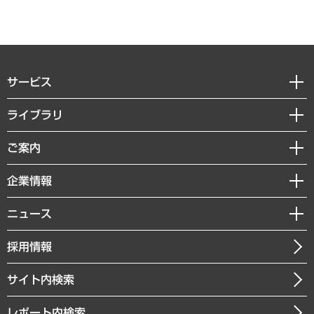
サービス
経営戦略
ライブラリ
組織・人事戦略
経済調査
ご案内
デジタルイノベーション
レポート
国際（グローバルビジネス・開発支援・国際戦略・グローバルヘルス）
セミナー・イベント情報
企業情報
コラム
サステナビリティ（環境・資源・エネルギー・ESG・人権）
MUFGビジネスセミナー
調査・研究報告書
私たちの想い
共生・ダイバーシティ
ニュース
受託案件情報
クローズアップ
社長メッセージ
GRC（ガバナンス・リスク・コンプライアンス）・防災（政策）
その他お申し込み
ニュースリリース
経営用語集
採用情報
会社概要
経済・産業・雇用・労働
調査協力のお願い
お知らせ
受託・受注実績（官公庁関連）
企業理念
医療・介護・福祉・教育・子ども
サイト内検索
メディア掲載・出演
役員一覧
自治体経営・官民協働
寄稿記事
沿革
レポート内検索
まちづくり・観光・交通・スポーツ・スマートシティ