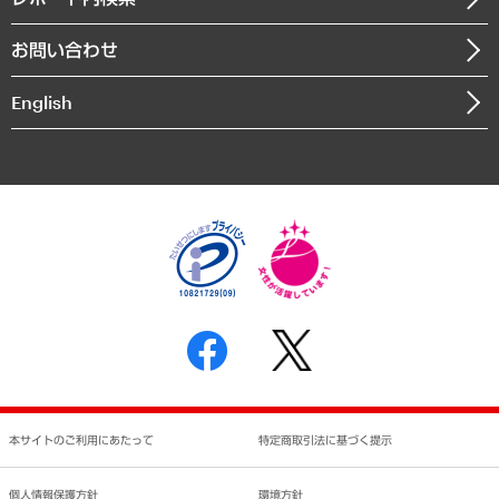
書籍
組織図・本部部室紹介
自然資源・農林水産業・食料システム
お問い合わせ
インドネシア現地法人
決算公告
English
業績ハイライト
アクセスマップ
個人情報保護方針
環境方針
サステナビリティ
特定商取引法に基づく表示
SNSアカウントコミュニティガイドライン
反社会的勢力に対する基本方針
個人情報の取り扱いについて
書面による個人情報の開示等の請求の手続きについて
本サイトのご利用にあたって
特定商取引法に基づく提示
個人情報保護方針
環境方針