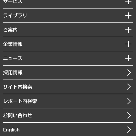
サービス
経営戦略
ライブラリ
組織・人事戦略
経済調査
ご案内
デジタルイノベーション
レポート
国際（グローバルビジネス・開発支援・国際戦略・グローバルヘルス）
セミナー・イベント情報
企業情報
コラム
サステナビリティ（環境・資源・エネルギー・ESG・人権）
MUFGビジネスセミナー
調査・研究報告書
私たちの想い
共生・ダイバーシティ
ニュース
受託案件情報
クローズアップ
社長メッセージ
GRC（ガバナンス・リスク・コンプライアンス）・防災（政策）
その他お申し込み
ニュースリリース
経営用語集
採用情報
会社概要
経済・産業・雇用・労働
調査協力のお願い
お知らせ
受託・受注実績（官公庁関連）
企業理念
医療・介護・福祉・教育・子ども
サイト内検索
メディア掲載・出演
役員一覧
自治体経営・官民協働
寄稿記事
沿革
レポート内検索
まちづくり・観光・交通・スポーツ・スマートシティ
書籍
組織図・本部部室紹介
自然資源・農林水産業・食料システム
お問い合わせ
インドネシア現地法人
決算公告
English
業績ハイライト