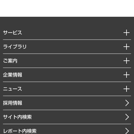
サービス
経営戦略
ライブラリ
組織・人事戦略
経済調査
ご案内
デジタルイノベーション
レポート
国際（グローバルビジネス・開発支援・国際戦略・グローバルヘルス）
セミナー・イベント情報
企業情報
コラム
サステナビリティ（環境・資源・エネルギー・ESG・人権）
MUFGビジネスセミナー
調査・研究報告書
私たちの想い
共生・ダイバーシティ
ニュース
受託案件情報
クローズアップ
社長メッセージ
GRC（ガバナンス・リスク・コンプライアンス）・防災（政策）
その他お申し込み
ニュースリリース
経営用語集
採用情報
会社概要
経済・産業・雇用・労働
調査協力のお願い
お知らせ
受託・受注実績（官公庁関連）
企業理念
医療・介護・福祉・教育・子ども
サイト内検索
メディア掲載・出演
役員一覧
自治体経営・官民協働
寄稿記事
沿革
レポート内検索
まちづくり・観光・交通・スポーツ・スマートシティ