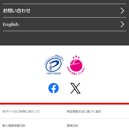
書籍
組織図・本部部室紹介
自然資源・農林水産業・食料システム
お問い合わせ
インドネシア現地法人
決算公告
English
業績ハイライト
アクセスマップ
個人情報保護方針
環境方針
サステナビリティ
特定商取引法に基づく表示
SNSアカウントコミュニティガイドライン
反社会的勢力に対する基本方針
個人情報の取り扱いについて
書面による個人情報の開示等の請求の手続きについて
本サイトのご利用にあたって
特定商取引法に基づく提示
個人情報保護方針
環境方針