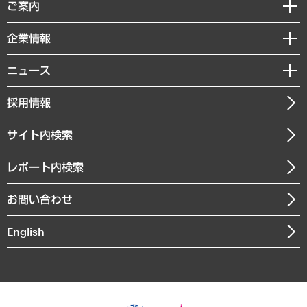
経済調査
ご案内
デジタルイノベーション
レポート
国際（グローバルビジネス・開発支援・国際戦略・グローバルヘルス）
セミナー・イベント情報
企業情報
コラム
サステナビリティ（環境・資源・エネルギー・ESG・人権）
MUFGビジネスセミナー
調査・研究報告書
私たちの想い
共生・ダイバーシティ
ニュース
受託案件情報
クローズアップ
社長メッセージ
GRC（ガバナンス・リスク・コンプライアンス）・防災（政策）
その他お申し込み
ニュースリリース
経営用語集
採用情報
会社概要
経済・産業・雇用・労働
調査協力のお願い
お知らせ
受託・受注実績（官公庁関連）
企業理念
医療・介護・福祉・教育・子ども
サイト内検索
メディア掲載・出演
役員一覧
自治体経営・官民協働
寄稿記事
沿革
レポート内検索
まちづくり・観光・交通・スポーツ・スマートシティ
書籍
組織図・本部部室紹介
自然資源・農林水産業・食料システム
お問い合わせ
インドネシア現地法人
決算公告
English
業績ハイライト
アクセスマップ
個人情報保護方針
環境方針