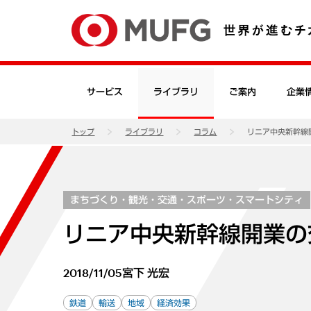
サービス
ライブラリ
ご案内
企業
トップ
ライブラリ
コラム
リニア中央新幹線
まちづくり・観光・交通・スポーツ・スマートシティ
リニア中央新幹線開業の
2018/11/05
宮下 光宏
鉄道
輸送
地域
経済効果