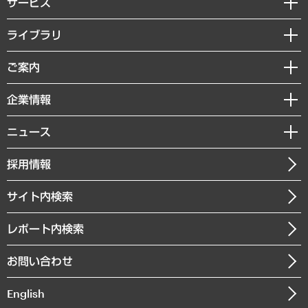
サービス
経営戦略
ライブラリ
組織・人事戦略
経済調査
ご案内
デジタルイノベーション
レポート
国際（グローバルビジネス・開発支援・国際戦略・グローバルヘルス）
セミナー・イベント情報
企業情報
コラム
サステナビリティ（環境・資源・エネルギー・ESG・人権）
MUFGビジネスセミナー
調査・研究報告書
私たちの想い
共生・ダイバーシティ
ニュース
受託案件情報
クローズアップ
社長メッセージ
GRC（ガバナンス・リスク・コンプライアンス）・防災（政策）
その他お申し込み
ニュースリリース
経営用語集
採用情報
会社概要
経済・産業・雇用・労働
調査協力のお願い
お知らせ
受託・受注実績（官公庁関連）
企業理念
医療・介護・福祉・教育・子ども
サイト内検索
メディア掲載・出演
役員一覧
自治体経営・官民協働
寄稿記事
沿革
レポート内検索
まちづくり・観光・交通・スポーツ・スマートシティ
書籍
組織図・本部部室紹介
自然資源・農林水産業・食料システム
お問い合わせ
インドネシア現地法人
決算公告
English
業績ハイライト