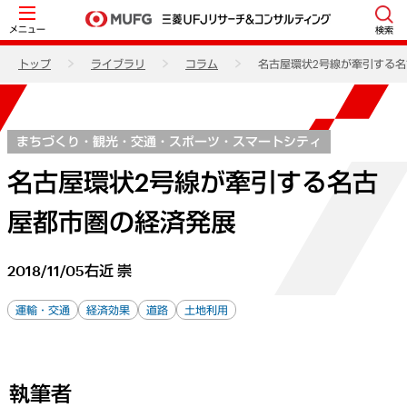
メニュー
検索
トップ
ライブラリ
コラム
名古屋環状2号線が牽引する
まちづくり・観光・交通・スポーツ・スマートシティ
名古屋環状2号線が牽引する名古
屋都市圏の経済発展
2018/11/05
右近 崇
運輸・交通
経済効果
道路
土地利用
執筆者