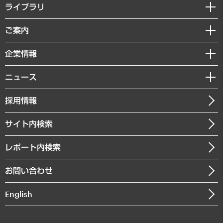
経営戦略
ライブラリ
組織・人事戦略
経済調査
ご案内
デジタルイノベーション
レポート
国際（グローバルビジネス・開発支援・国際戦略・グローバルヘルス）
セミナー・イベント情報
企業情報
コラム
サステナビリティ（環境・資源・エネルギー・ESG・人権）
MUFGビジネスセミナー
調査・研究報告書
私たちの想い
共生・ダイバーシティ
ニュース
受託案件情報
クローズアップ
社長メッセージ
GRC（ガバナンス・リスク・コンプライアンス）・防災（政策）
その他お申し込み
ニュースリリース
経営用語集
採用情報
会社概要
経済・産業・雇用・労働
調査協力のお願い
お知らせ
受託・受注実績（官公庁関連）
企業理念
医療・介護・福祉・教育・子ども
サイト内検索
メディア掲載・出演
役員一覧
自治体経営・官民協働
寄稿記事
沿革
レポート内検索
まちづくり・観光・交通・スポーツ・スマートシティ
書籍
組織図・本部部室紹介
自然資源・農林水産業・食料システム
お問い合わせ
インドネシア現地法人
決算公告
English
業績ハイライト
アクセスマップ