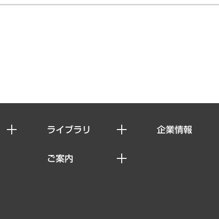
ライブラリ
企業情報
経済調査
私たちの想い
ご案内
レポート
社長メッセージ
セミナー・イベント情報
コラム
会社概要
MUFGビジネスセミナー
ヘルス）
調査・研究報告書
企業理念
受託案件情報
クローズアップ
役員一覧