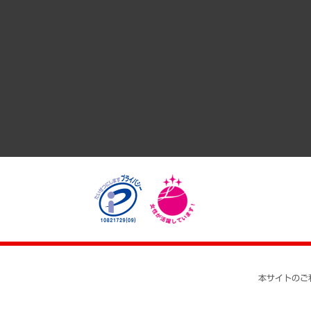
共生・ダイバーシティ
GRC（ガバナンス・リスク・コンプライアンス）・防災（政策
経済・産業・雇用・労働
医療・介護・福祉・教育・子ども
自治体経営・官民協働
まちづくり・観光・交通・スポーツ・スマートシティ
自然資源・農林水産業・食料システム
本サイトのご