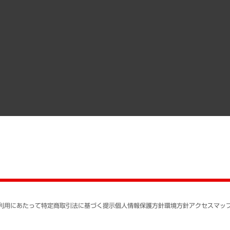
その他お申し込み
経営用語集
沿革
調査協力のお願い
）
受託・受注実績（官公庁関連）
組織図・本部部室紹介
メディア掲載・出演
インドネシア現地法人
寄稿記事
決算公告
書籍
業績ハイライト
アクセスマップ
個人情報保護方針
環境方針
サステナビリティ
特定商取引法に基づく
SNSアカウントコミュ
反社会的勢力に対する
利用にあたって
特定商取引法に基づく提示
個人情報保護方針
環境方針
アクセスマッ
個人情報の取り扱いに
書面による個人情報の