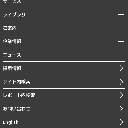
サービス
経営戦略
ライブラリ
組織・人事戦略
経済調査
ご案内
デジタルイノベーション
レポート
国際（グローバルビジネス・開発支援・国際戦略・グローバルヘルス）
セミナー・イベント情報
企業情報
コラム
サステナビリティ（環境・資源・エネルギー・ESG・人権）
MUFGビジネスセミナー
調査・研究報告書
私たちの想い
共生・ダイバーシティ
ニュース
受託案件情報
クローズアップ
社長メッセージ
GRC（ガバナンス・リスク・コンプライアンス）・防災（政策）
その他お申し込み
ニュースリリース
経営用語集
採用情報
会社概要
経済・産業・雇用・労働
調査協力のお願い
お知らせ
受託・受注実績（官公庁関連）
企業理念
医療・介護・福祉・教育・子ども
サイト内検索
メディア掲載・出演
役員一覧
自治体経営・官民協働
寄稿記事
沿革
レポート内検索
まちづくり・観光・交通・スポーツ・スマートシティ
書籍
組織図・本部部室紹介
自然資源・農林水産業・食料システム
お問い合わせ
インドネシア現地法人
決算公告
English
業績ハイライト