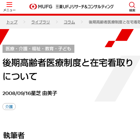
メニュー
検索
トップ
ライブラリ
コラム
後期高齢者医療制度と在宅看
医療・介護・福祉・教育・子ども
後期高齢者医療制度と在宅看取り
について
2008/09/16
星芝 由美子
介護
執筆者