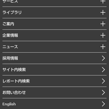
サービス
経営戦略
ライブラリ
組織・人事戦略
経済調査
ご案内
デジタルイノベーション
レポート
国際（グローバルビジネス・開発支援・国際戦略・グローバルヘルス）
セミナー・イベント情報
企業情報
コラム
サステナビリティ（環境・資源・エネルギー・ESG・人権）
MUFGビジネスセミナー
調査・研究報告書
私たちの想い
共生・ダイバーシティ
ニュース
受託案件情報
クローズアップ
社長メッセージ
GRC（ガバナンス・リスク・コンプライアンス）・防災（政策）
その他お申し込み
ニュースリリース
経営用語集
採用情報
会社概要
経済・産業・雇用・労働
調査協力のお願い
お知らせ
受託・受注実績（官公庁関連）
企業理念
医療・介護・福祉・教育・子ども
サイト内検索
メディア掲載・出演
役員一覧
自治体経営・官民協働
寄稿記事
沿革
レポート内検索
まちづくり・観光・交通・スポーツ・スマートシティ
書籍
組織図・本部部室紹介
自然資源・農林水産業・食料システム
お問い合わせ
インドネシア現地法人
決算公告
English
業績ハイライト