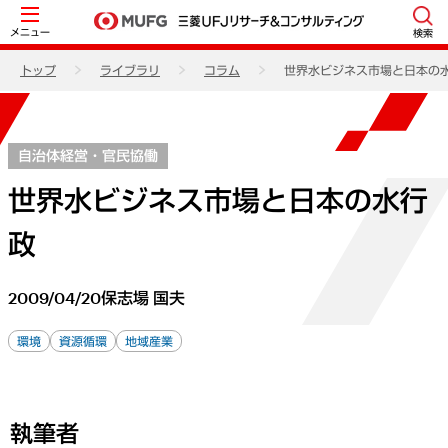
メニュー
検索
トップ
ライブラリ
コラム
世界水ビジネス市場と日本の
自治体経営・官民協働
世界水ビジネス市場と日本の水行
政
2009/04/20
保志場 国夫
環境
資源循環
地域産業
執筆者