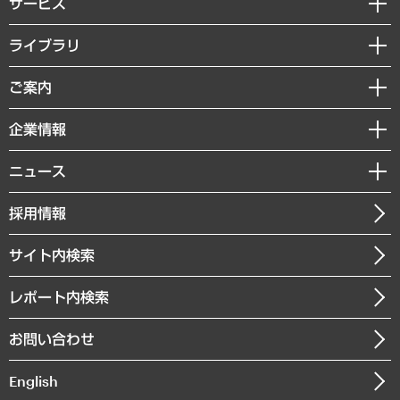
サービス
経営戦略
ライブラリ
組織・人事戦略
経済調査
ご案内
デジタルイノベーション
レポート
国際（グローバルビジネス・開発支援・国際戦略・グローバルヘルス）
セミナー・イベント情報
企業情報
コラム
サステナビリティ（環境・資源・エネルギー・ESG・人権）
MUFGビジネスセミナー
調査・研究報告書
私たちの想い
共生・ダイバーシティ
ニュース
受託案件情報
クローズアップ
社長メッセージ
GRC（ガバナンス・リスク・コンプライアンス）・防災（政策）
その他お申し込み
ニュースリリース
経営用語集
採用情報
会社概要
経済・産業・雇用・労働
調査協力のお願い
お知らせ
受託・受注実績（官公庁関連）
企業理念
医療・介護・福祉・教育・子ども
サイト内検索
メディア掲載・出演
役員一覧
自治体経営・官民協働
寄稿記事
沿革
レポート内検索
まちづくり・観光・交通・スポーツ・スマートシティ
書籍
組織図・本部部室紹介
自然資源・農林水産業・食料システム
お問い合わせ
インドネシア現地法人
決算公告
English
業績ハイライト