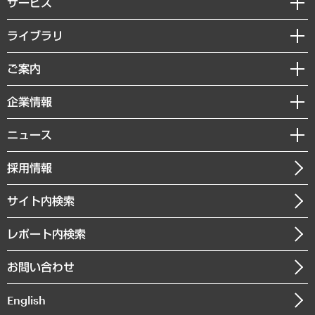
サービス
経営戦略
ライブラリ
組織・人事戦略
経済調査
ご案内
デジタルイノベーション
レポート
国際（グローバルビジネス・開発支援・国際戦略・グローバルヘルス）
セミナー・イベント情報
企業情報
コラム
サステナビリティ（環境・資源・エネルギー・ESG・人権）
MUFGビジネスセミナー
調査・研究報告書
私たちの想い
共生・ダイバーシティ
ニュース
受託案件情報
クローズアップ
社長メッセージ
GRC（ガバナンス・リスク・コンプライアンス）・防災（政策）
その他お申し込み
ニュースリリース
経営用語集
採用情報
会社概要
経済・産業・雇用・労働
調査協力のお願い
お知らせ
受託・受注実績（官公庁関連）
企業理念
医療・介護・福祉・教育・子ども
サイト内検索
メディア掲載・出演
役員一覧
自治体経営・官民協働
寄稿記事
沿革
レポート内検索
まちづくり・観光・交通・スポーツ・スマートシティ
書籍
組織図・本部部室紹介
自然資源・農林水産業・食料システム
お問い合わせ
インドネシア現地法人
決算公告
English
業績ハイライト