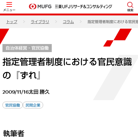
メニュー
検索
トップ
ライブラリ
コラム
指定管理者制度における官民
自治体経営・官民協働
指定管理者制度における官民意識
の『ずれ』
2009/11/16
太田 勝久
官民協働
民間企業
執筆者