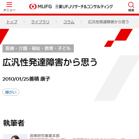
メニュー
検索
トップ
ライブラリ
コラム
広汎性発達障害から思う
医療・介護・福祉・教育・子ども
広汎性発達障害から思う
2010/01/25
善積 康子
障がい
執筆者
政策研究事業本部