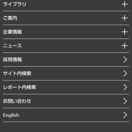
経営戦略
ライブラリ
組織・人事戦略
経済調査
ご案内
デジタルイノベーション
レポート
国際（グローバルビジネス・開発支援・国際戦略・グローバルヘルス）
セミナー・イベント情報
企業情報
コラム
サステナビリティ（環境・資源・エネルギー・ESG・人権）
MUFGビジネスセミナー
調査・研究報告書
私たちの想い
共生・ダイバーシティ
ニュース
受託案件情報
クローズアップ
社長メッセージ
GRC（ガバナンス・リスク・コンプライアンス）・防災（政策）
その他お申し込み
ニュースリリース
経営用語集
採用情報
会社概要
経済・産業・雇用・労働
調査協力のお願い
お知らせ
受託・受注実績（官公庁関連）
企業理念
医療・介護・福祉・教育・子ども
サイト内検索
メディア掲載・出演
役員一覧
自治体経営・官民協働
寄稿記事
沿革
レポート内検索
まちづくり・観光・交通・スポーツ・スマートシティ
書籍
組織図・本部部室紹介
自然資源・農林水産業・食料システム
お問い合わせ
インドネシア現地法人
決算公告
English
業績ハイライト
アクセスマップ