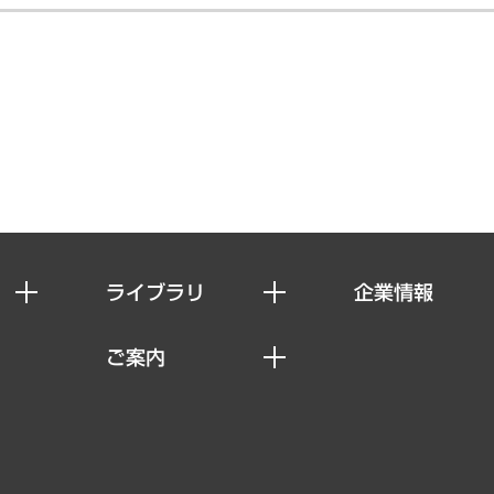
ライブラリ
企業情報
経済調査
私たちの想い
ご案内
レポート
社長メッセージ
セミナー・イベント情報
コラム
会社概要
MUFGビジネスセミナー
ヘルス）
調査・研究報告書
企業理念
受託案件情報
クローズアップ
役員一覧