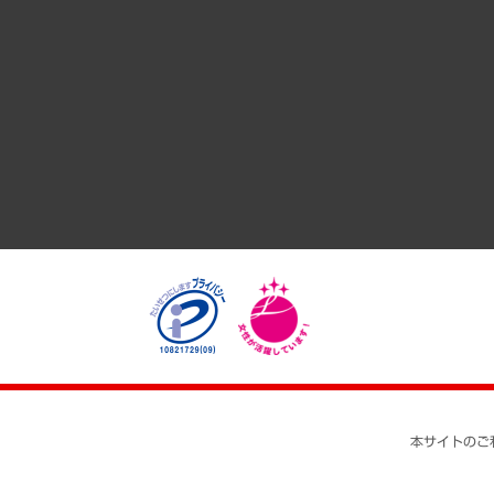
共生・ダイバーシティ
GRC（ガバナンス・リスク・コンプライアンス）・防災（政策
経済・産業・雇用・労働
医療・介護・福祉・教育・子ども
自治体経営・官民協働
まちづくり・観光・交通・スポーツ・スマートシティ
自然資源・農林水産業・食料システム
本サイトのご