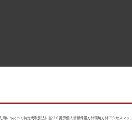
その他お申し込み
経営用語集
沿革
調査協力のお願い
）
受託・受注実績（官公庁関連）
組織図・本部部室紹介
メディア掲載・出演
インドネシア現地法人
寄稿記事
決算公告
書籍
業績ハイライト
アクセスマップ
個人情報保護方針
環境方針
サステナビリティ
特定商取引法に基づく
SNSアカウントコミュ
反社会的勢力に対する
利用にあたって
特定商取引法に基づく提示
個人情報保護方針
環境方針
アクセスマッ
個人情報の取り扱いに
書面による個人情報の