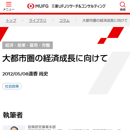
メニュー
検索
トップ
ライブラリ
コラム
大都市圏の経済成長に向けて
経済・産業・雇用・労働
大都市圏の経済成長に向けて
2012/05/08
遠香 尚史
社会政策
執筆者
政策研究事業本部