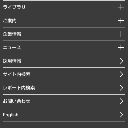
経営戦略
ライブラリ
組織・人事戦略
経済調査
ご案内
デジタルイノベーション
レポート
国際（グローバルビジネス・開発支援・国際戦略・グローバルヘルス）
セミナー・イベント情報
企業情報
コラム
サステナビリティ（環境・資源・エネルギー・ESG・人権）
MUFGビジネスセミナー
調査・研究報告書
私たちの想い
共生・ダイバーシティ
ニュース
受託案件情報
クローズアップ
社長メッセージ
GRC（ガバナンス・リスク・コンプライアンス）・防災（政策）
その他お申し込み
ニュースリリース
経営用語集
採用情報
会社概要
経済・産業・雇用・労働
調査協力のお願い
お知らせ
受託・受注実績（官公庁関連）
企業理念
医療・介護・福祉・教育・子ども
サイト内検索
メディア掲載・出演
役員一覧
自治体経営・官民協働
寄稿記事
沿革
レポート内検索
まちづくり・観光・交通・スポーツ・スマートシティ
書籍
組織図・本部部室紹介
自然資源・農林水産業・食料システム
お問い合わせ
インドネシア現地法人
決算公告
English
業績ハイライト
アクセスマップ