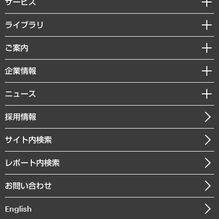
サービス
経営戦略
ライブラリ
組織・人事戦略
経済調査
ご案内
デジタルイノベーション
レポート
国際（グローバルビジネス・開発支援・国際戦略・グローバルヘルス）
セミナー・イベント情報
企業情報
コラム
サステナビリティ（環境・資源・エネルギー・ESG・人権）
MUFGビジネスセミナー
調査・研究報告書
私たちの想い
共生・ダイバーシティ
ニュース
受託案件情報
クローズアップ
社長メッセージ
GRC（ガバナンス・リスク・コンプライアンス）・防災（政策）
その他お申し込み
ニュースリリース
経営用語集
採用情報
会社概要
経済・産業・雇用・労働
調査協力のお願い
お知らせ
受託・受注実績（官公庁関連）
企業理念
医療・介護・福祉・教育・子ども
サイト内検索
メディア掲載・出演
役員一覧
自治体経営・官民協働
寄稿記事
沿革
レポート内検索
まちづくり・観光・交通・スポーツ・スマートシティ
書籍
組織図・本部部室紹介
自然資源・農林水産業・食料システム
お問い合わせ
インドネシア現地法人
決算公告
English
業績ハイライト