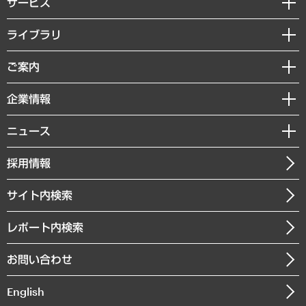
サービス
経営戦略
ライブラリ
組織・人事戦略
経済調査
ご案内
デジタルイノベーション
レポート
国際（グローバルビジネス・開発支援・国際戦略・グローバルヘルス）
セミナー・イベント情報
企業情報
コラム
サステナビリティ（環境・資源・エネルギー・ESG・人権）
MUFGビジネスセミナー
調査・研究報告書
私たちの想い
共生・ダイバーシティ
ニュース
受託案件情報
クローズアップ
社長メッセージ
GRC（ガバナンス・リスク・コンプライアンス）・防災（政策）
その他お申し込み
ニュースリリース
経営用語集
採用情報
会社概要
経済・産業・雇用・労働
調査協力のお願い
お知らせ
受託・受注実績（官公庁関連）
企業理念
医療・介護・福祉・教育・子ども
サイト内検索
メディア掲載・出演
役員一覧
自治体経営・官民協働
寄稿記事
沿革
レポート内検索
まちづくり・観光・交通・スポーツ・スマートシティ
書籍
組織図・本部部室紹介
自然資源・農林水産業・食料システム
お問い合わせ
インドネシア現地法人
決算公告
English
業績ハイライト