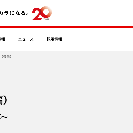
情報
ニュース
採用情報
か（後編）
編）
革～