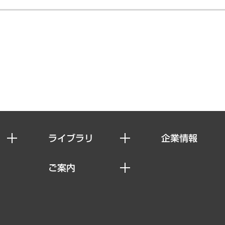
ライブラリ
企業情報
経済調査
私たちの想い
ご案内
レポート
社長メッセージ
セミナー・イベント情報
コラム
会社概要
MUFGビジネスセミナー
ヘルス）
調査・研究報告書
企業理念
受託案件情報
クローズアップ
役員一覧