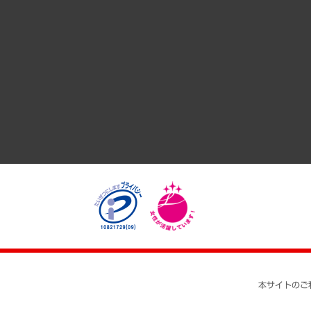
共生・ダイバーシティ
GRC（ガバナンス・リスク・コンプライアンス）・防災（政策
経済・産業・雇用・労働
医療・介護・福祉・教育・子ども
自治体経営・官民協働
まちづくり・観光・交通・スポーツ・スマートシティ
自然資源・農林水産業・食料システム
本サイトのご