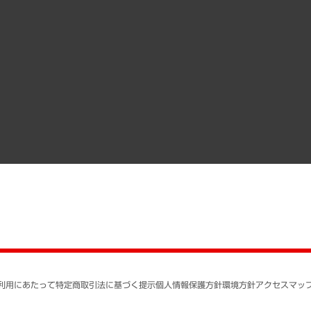
その他お申し込み
経営用語集
沿革
調査協力のお願い
）
受託・受注実績（官公庁関連）
組織図・本部部室紹介
メディア掲載・出演
インドネシア現地法人
寄稿記事
決算公告
書籍
業績ハイライト
アクセスマップ
個人情報保護方針
環境方針
サステナビリティ
特定商取引法に基づく
SNSアカウントコミュ
反社会的勢力に対する
利用にあたって
特定商取引法に基づく提示
個人情報保護方針
環境方針
アクセスマッ
個人情報の取り扱いに