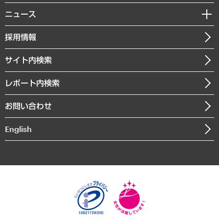
MUFGビジネスセミナー
調査・研究報告書
私たちの想い
共生・ダイバーシティ
ニュース
受託案件情報
クローズアップ
社長メッセージ
GRC（ガバナンス・リスク・コンプライアンス）・防災（政策）
その他お申し込み
ニュースリリース
経営用語集
採用情報
会社概要
経済・産業・雇用・労働
調査協力のお願い
お知らせ
受託・受注実績（官公庁関連）
企業理念
医療・介護・福祉・教育・子ども
サイト内検索
メディア掲載・出演
役員一覧
自治体経営・官民協働
寄稿記事
沿革
レポート内検索
まちづくり・観光・交通・スポーツ・スマートシティ
書籍
組織図・本部部室紹介
自然資源・農林水産業・食料システム
お問い合わせ
インドネシア現地法人
決算公告
English
業績ハイライト
アクセスマップ
個人情報保護方針
環境方針
サステナビリティ
特定商取引法に基づく表示