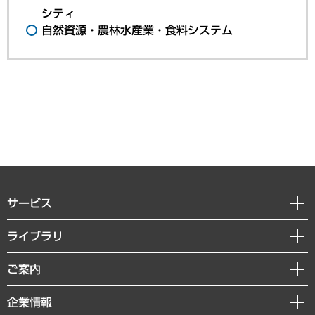
シティ
自然資源・農林水産業・食料システム
サービス
経営戦略
ライブラリ
組織・人事戦略
経済調査
ご案内
デジタルイノベーション
レポート
国際（グローバルビジネス・開発支援・国際戦略・グローバルヘルス）
セミナー・イベント情報
企業情報
コラム
サステナビリティ（環境・資源・エネルギー・ESG・人権）