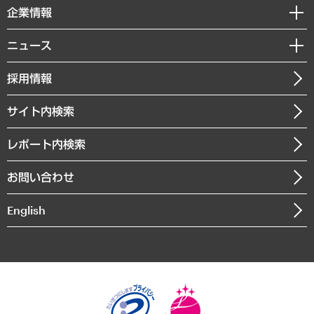
国際（グローバルビジネス・開発支援・国際戦略・グローバルヘルス）
セミナー・イベント情報
企業情報
コラム
サステナビリティ（環境・資源・エネルギー・ESG・人権）
MUFGビジネスセミナー
調査・研究報告書
私たちの想い
共生・ダイバーシティ
ニュース
受託案件情報
クローズアップ
社長メッセージ
GRC（ガバナンス・リスク・コンプライアンス）・防災（政策）
その他お申し込み
ニュースリリース
経営用語集
採用情報
会社概要
経済・産業・雇用・労働
調査協力のお願い
お知らせ
受託・受注実績（官公庁関連）
企業理念
医療・介護・福祉・教育・子ども
サイト内検索
メディア掲載・出演
役員一覧
自治体経営・官民協働
寄稿記事
沿革
レポート内検索
まちづくり・観光・交通・スポーツ・スマートシティ
書籍
組織図・本部部室紹介
自然資源・農林水産業・食料システム
お問い合わせ
インドネシア現地法人
決算公告
English
業績ハイライト
アクセスマップ
個人情報保護方針
環境方針
サステナビリティ