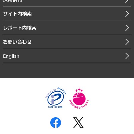
会社概要
経済・産業・雇用・労働
調査協力のお願い
お知らせ
受託・受注実績（官公庁関連）
企業理念
医療・介護・福祉・教育・子ども
サイト内検索
メディア掲載・出演
役員一覧
自治体経営・官民協働
寄稿記事
沿革
レポート内検索
まちづくり・観光・交通・スポーツ・スマートシティ
書籍
組織図・本部部室紹介
自然資源・農林水産業・食料システム
お問い合わせ
インドネシア現地法人
決算公告
English
業績ハイライト
アクセスマップ
個人情報保護方針
環境方針
サステナビリティ
特定商取引法に基づく表示
SNSアカウントコミュニティガイドライン
反社会的勢力に対する基本方針
個人情報の取り扱いについて