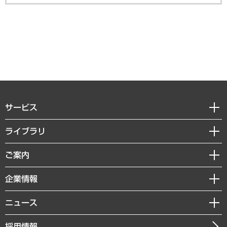
サービス
経営戦略
ライブラリ
組織・人事戦略
経済調査
ご案内
デジタルイノベーション
レポート
国際（グローバルビジネス・開発支援・国際戦略・グローバルヘルス）
セミナー・イベント情報
企業情報
コラム
サステナビリティ（環境・資源・エネルギー・ESG・人権）
MUFGビジネスセミナー
調査・研究報告書
私たちの想い
共生・ダイバーシティ
ニュース
受託案件情報
クローズアップ
社長メッセージ
GRC（ガバナンス・リスク・コンプライアンス）・防災（政策）
その他お申し込み
ニュースリリース
経営用語集
採用情報