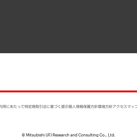
）
受託・受注実績（官公庁関連）
組織図・本部部室紹介
メディア掲載・出演
インドネシア現地法人
寄稿記事
決算公告
書籍
業績ハイライト
アクセスマップ
個人情報保護方針
環境方針
サステナビリティ
特定商取引法に基づく
SNSアカウントコミュ
反社会的勢力に対する
利用にあたって
特定商取引法に基づく提示
個人情報保護方針
環境方針
アクセスマッ
個人情報の取り扱いに
書面による個人情報の
© Mitsubishi UFJ Research and Consulting Co., Ltd.