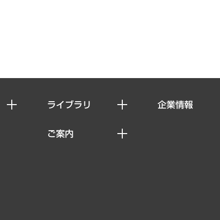
ライブラリ
企業情報
経済調査
私たちの想い
ご案内
レポート
社長メッセージ
セミナー・イベント情報
コラム
会社概要
MUFGビジネスセミナー
ヘルス）
調査・研究報告書
企業理念
受託案件情報
クローズアップ
役員一覧
その他お申し込み
経営用語集
沿革
調査協力のお願い