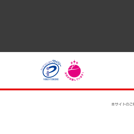
GRC（ガバナンス・リスク・コンプライアンス）・防災（政策
経済・産業・雇用・労働
医療・介護・福祉・教育・子ども
自治体経営・官民協働
まちづくり・観光・交通・スポーツ・スマートシティ
自然資源・農林水産業・食料システム
本サイトのご