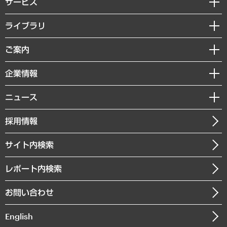
サービス
経営戦略
ライブラリ
組織・人事戦略
経済調査
ご案内
デジタルイノベーション
レポート
国際（グローバルビジネス・開発支援・国際戦略・グローバルヘルス）
セミナー・イベント情報
企業情報
コラム
サステナビリティ（環境・資源・エネルギー・ESG・人権）
MUFGビジネスセミナー
調査・研究報告書
私たちの想い
共生・ダイバーシティ
ニュース
受託案件情報
クローズアップ
社長メッセージ
GRC（ガバナンス・リスク・コンプライアンス）・防災（政策）
その他お申し込み
ニュースリリース
経営用語集
採用情報
会社概要
経済・産業・雇用・労働
調査協力のお願い
お知らせ
受託・受注実績（官公庁関連）
企業理念
医療・介護・福祉・教育・子ども
サイト内検索
メディア掲載・出演
役員一覧
自治体経営・官民協働
寄稿記事
沿革
レポート内検索
まちづくり・観光・交通・スポーツ・スマートシティ
書籍
組織図・本部部室紹介
自然資源・農林水産業・食料システム
お問い合わせ
インドネシア現地法人
決算公告
English
業績ハイライト