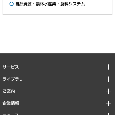
自然資源・農林水産業・食料システム
サービス
経営戦略
ライブラリ
組織・人事戦略
経済調査
ご案内
デジタルイノベーション
レポート
国際（グローバルビジネス・開発支援・国際戦略・グローバルヘルス）
セミナー・イベント情報
企業情報
コラム
サステナビリティ（環境・資源・エネルギー・ESG・人権）
MUFGビジネスセミナー
調査・研究報告書
私たちの想い
共生・ダイバーシティ