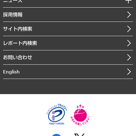
ニュース
受託案件情報
クローズアップ
社長メッセージ
GRC（ガバナンス・リスク・コンプライアンス）・防災（政策）
その他お申し込み
ニュースリリース
経営用語集
採用情報
会社概要
経済・産業・雇用・労働
調査協力のお願い
お知らせ
受託・受注実績（官公庁関連）
企業理念
医療・介護・福祉・教育・子ども
サイト内検索
メディア掲載・出演
役員一覧
自治体経営・官民協働
寄稿記事
沿革
レポート内検索
まちづくり・観光・交通・スポーツ・スマートシティ
書籍
組織図・本部部室紹介
自然資源・農林水産業・食料システム
お問い合わせ
インドネシア現地法人
決算公告
English
業績ハイライト
アクセスマップ
個人情報保護方針
環境方針
サステナビリティ
特定商取引法に基づく表示
SNSアカウントコミュニティガイドライン