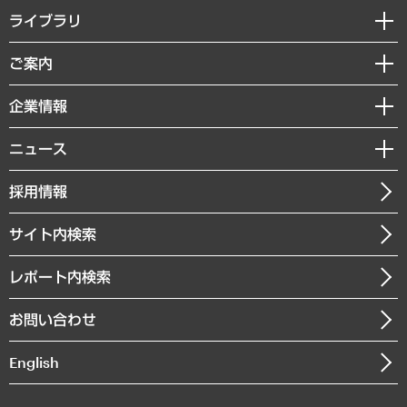
経営戦略
ライブラリ
組織・人事戦略
経済調査
ご案内
デジタルイノベーション
レポート
国際（グローバルビジネス・開発支援・国際戦略・グローバルヘルス）
セミナー・イベント情報
企業情報
コラム
サステナビリティ（環境・資源・エネルギー・ESG・人権）
MUFGビジネスセミナー
調査・研究報告書
私たちの想い
共生・ダイバーシティ
ニュース
受託案件情報
クローズアップ
社長メッセージ
GRC（ガバナンス・リスク・コンプライアンス）・防災（政策）
その他お申し込み
ニュースリリース
経営用語集
採用情報
会社概要
経済・産業・雇用・労働
調査協力のお願い
お知らせ
受託・受注実績（官公庁関連）
企業理念
医療・介護・福祉・教育・子ども
サイト内検索
メディア掲載・出演
役員一覧
自治体経営・官民協働
寄稿記事
沿革
レポート内検索
まちづくり・観光・交通・スポーツ・スマートシティ
書籍
組織図・本部部室紹介
自然資源・農林水産業・食料システム
お問い合わせ
インドネシア現地法人
決算公告
English
業績ハイライト
アクセスマップ