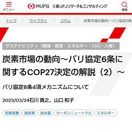
メニュー
検索
トップ
ライブラリ
コラム
炭素市場の動向～パリ協定6条
サステナビリティ（環境・資源・エネルギー・ESG・人権）
炭素市場の動向～パリ協定6条に
関するCOP27決定の解説（2）～
パリ協定6条4項メカニズムについて
2023/03/24
石川 貴之、山口 和子
気候変動
脱炭素
排出量
カーボンニュートラル
エネルギー