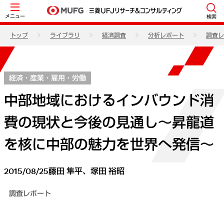
メニュー
検索
トップ
ライブラリ
経済調査
分析レポート
調査レ
経済・産業・雇用・労働
中部地域におけるインバウンド消
費の現状と今後の見通し～昇龍道
を核に中部の魅力を世界へ発信～
2015/08/25
藤田 隼平、塚田 裕昭
調査レポート