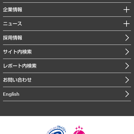
レポート
国際（グローバルビジネス・開発支援・国際戦略・グローバルヘルス）
セミナー・イベント情報
企業情報
コラム
サステナビリティ（環境・資源・エネルギー・ESG・人権）
MUFGビジネスセミナー
調査・研究報告書
私たちの想い
共生・ダイバーシティ
ニュース
受託案件情報
クローズアップ
社長メッセージ
GRC（ガバナンス・リスク・コンプライアンス）・防災（政策）
その他お申し込み
ニュースリリース
経営用語集
採用情報
会社概要
経済・産業・雇用・労働
調査協力のお願い
お知らせ
受託・受注実績（官公庁関連）
企業理念
医療・介護・福祉・教育・子ども
サイト内検索
メディア掲載・出演
役員一覧
自治体経営・官民協働
寄稿記事
沿革
レポート内検索
まちづくり・観光・交通・スポーツ・スマートシティ
書籍
組織図・本部部室紹介
自然資源・農林水産業・食料システム
お問い合わせ
インドネシア現地法人
決算公告
English
業績ハイライト
アクセスマップ
個人情報保護方針
環境方針
サステナビリティ