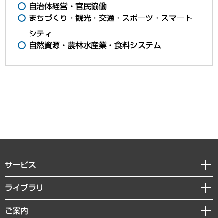
自治体経営・官民協働
まちづくり・観光・交通・スポーツ・スマート
シティ
自然資源・農林水産業・食料システム
サービス
経営戦略
ライブラリ
組織・人事戦略
経済調査
ご案内
デジタルイノベーション