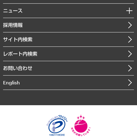
サステナビリティ（環境・資源・エネルギー・ESG・人権）
MUFGビジネスセミナー
調査・研究報告書
私たちの想い
共生・ダイバーシティ
ニュース
受託案件情報
クローズアップ
社長メッセージ
GRC（ガバナンス・リスク・コンプライアンス）・防災（政策）
その他お申し込み
ニュースリリース
経営用語集
採用情報
会社概要
経済・産業・雇用・労働
調査協力のお願い
お知らせ
受託・受注実績（官公庁関連）
企業理念
医療・介護・福祉・教育・子ども
サイト内検索
メディア掲載・出演
役員一覧
自治体経営・官民協働
寄稿記事
沿革
レポート内検索
まちづくり・観光・交通・スポーツ・スマートシティ
書籍
組織図・本部部室紹介
自然資源・農林水産業・食料システム
お問い合わせ
インドネシア現地法人
決算公告
English
業績ハイライト
アクセスマップ
個人情報保護方針
環境方針
サステナビリティ
特定商取引法に基づく表示