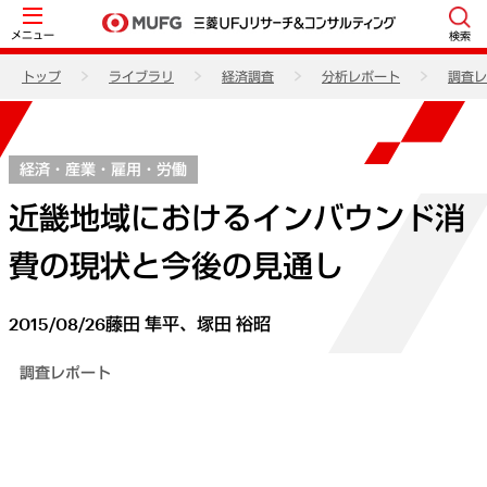
メニュー
検索
トップ
ライブラリ
経済調査
分析レポート
調査レ
経済・産業・雇用・労働
近畿地域におけるインバウンド消
費の現状と今後の見通し
2015/08/26
藤田 隼平、塚田 裕昭
調査レポート