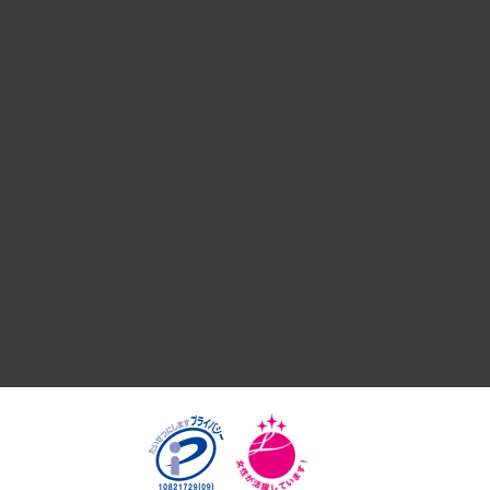
組織・人事戦略
デジタルイノベーション
国際（グローバルビジネス・開発支援・国際戦略・グローバル
サステナビリティ（環境・資源・エネルギー・ESG・人権）
共生・ダイバーシティ
GRC（ガバナンス・リスク・コンプライアンス）・防災（政策
経済・産業・雇用・労働
医療・介護・福祉・教育・子ども
自治体経営・官民協働
まちづくり・観光・交通・スポーツ・スマートシティ
自然資源・農林水産業・食料システム