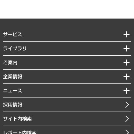
サービス
経営戦略
ライブラリ
組織・人事戦略
経済調査
ご案内
デジタルイノベーション
レポート
国際（グローバルビジネス・開発支援・国際戦略・グローバルヘルス）
セミナー・イベント情報
企業情報
コラム
サステナビリティ（環境・資源・エネルギー・ESG・人権）
MUFGビジネスセミナー
調査・研究報告書
私たちの想い
共生・ダイバーシティ
ニュース
受託案件情報
クローズアップ
社長メッセージ
GRC（ガバナンス・リスク・コンプライアンス）・防災（政策）
その他お申し込み
ニュースリリース
経営用語集
採用情報
会社概要
経済・産業・雇用・労働
調査協力のお願い
お知らせ
受託・受注実績（官公庁関連）
企業理念
医療・介護・福祉・教育・子ども
サイト内検索
メディア掲載・出演
役員一覧
自治体経営・官民協働
寄稿記事
沿革
レポート内検索
まちづくり・観光・交通・スポーツ・スマートシティ