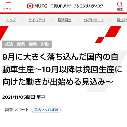
メニュー
検索
トップ
ライブラリ
経済調査
分析レポート
調査レ
経済・産業・雇用・労働
9月に大きく落ち込んだ国内の自
動車生産～10月以降は挽回生産に
向けた動きが出始める見込み～
2021/11/05
藤田 隼平
調査レポート
国内マクロ経済