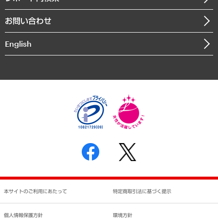
書籍
組織図・本部部室紹介
自然資源・農林水産業・食料システム
お問い合わせ
インドネシア現地法人
決算公告
English
業績ハイライト
アクセスマップ
個人情報保護方針
環境方針
サステナビリティ
特定商取引法に基づく表示
SNSアカウントコミュニティガイドライン
反社会的勢力に対する基本方針
個人情報の取り扱いについて
書面による個人情報の開示等の請求の手続きについて
本サイトのご利用にあたって
特定商取引法に基づく提示
個人情報保護方針
環境方針