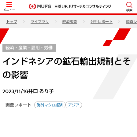
メニュー
検索
トップ
ライブラリ
経済調査
分析レポート
調査レ
経済・産業・雇用・労働
インドネシアの鉱石輸出規制とそ
の影響
2023/11/16
井口 るり子
調査レポート
海外マクロ経済
アジア