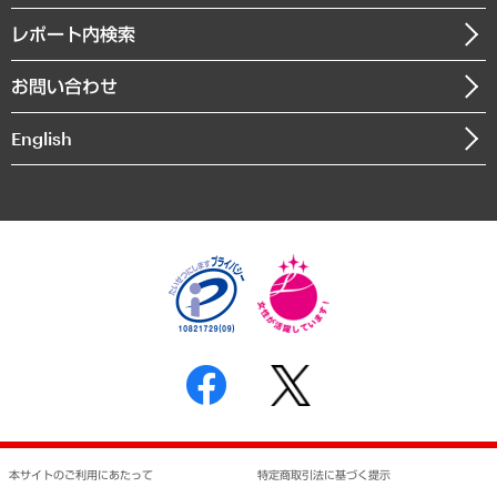
自治体経営・官民協働
寄稿記事
沿革
レポート内検索
まちづくり・観光・交通・スポーツ・スマートシティ
書籍
組織図・本部部室紹介
自然資源・農林水産業・食料システム
お問い合わせ
インドネシア現地法人
決算公告
English
業績ハイライト
アクセスマップ
個人情報保護方針
環境方針
サステナビリティ
特定商取引法に基づく表示
SNSアカウントコミュニティガイドライン
反社会的勢力に対する基本方針
個人情報の取り扱いについて
書面による個人情報の開示等の請求の手続きについて
本サイトのご利用にあたって
特定商取引法に基づく提示