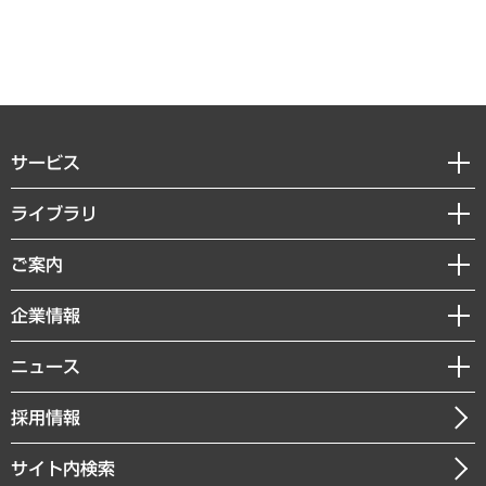
サービス
経営戦略
ライブラリ
組織・人事戦略
経済調査
ご案内
デジタルイノベーション
レポート
国際（グローバルビジネス・開発支援・国際戦略・グローバルヘルス）
セミナー・イベント情報
企業情報
コラム
サステナビリティ（環境・資源・エネルギー・ESG・人権）
MUFGビジネスセミナー
調査・研究報告書
私たちの想い
共生・ダイバーシティ
ニュース
受託案件情報
クローズアップ
社長メッセージ
GRC（ガバナンス・リスク・コンプライアンス）・防災（政策）
その他お申し込み
ニュースリリース
経営用語集
採用情報
会社概要
経済・産業・雇用・労働
調査協力のお願い
お知らせ
受託・受注実績（官公庁関連）
企業理念
医療・介護・福祉・教育・子ども
サイト内検索
メディア掲載・出演
役員一覧